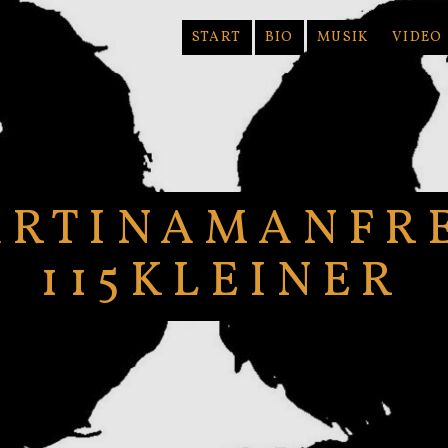
START
BIO
MUSIK
VIDEO
RTINAMANFR
115KLEINER